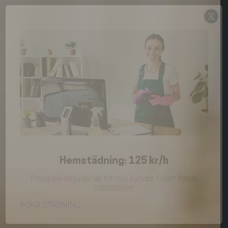
X
Hemstädning: 125 kr/h
Prova på-erbjudande för nya kunder. Gäller första
städtillfället!
BOKA STÄDNING