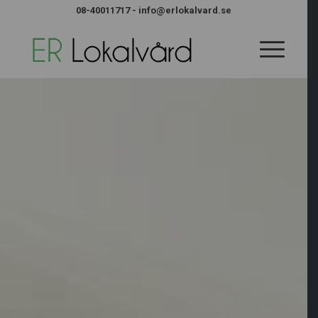
08-40011717
-
info@erlokalvard.se