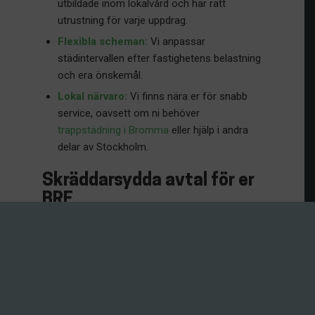
utbildade inom lokalvård och har rätt
utrustning för varje uppdrag.
Flexibla scheman:
Vi anpassar
städintervallen efter fastighetens belastning
och era önskemål.
Lokal närvaro:
Vi finns nära er för snabb
service, oavsett om ni behöver
trappstädning i Bromma
eller hjälp i andra
delar av Stockholm.
Skräddarsydda avtal för er
BRF
Varje fastighet är unik och har olika
förutsättningar. Därför börjar vi alltid med ett
besök på plats för att gå igenom era behov. Vi
tittar på ytor, materialval och frekvens för att
kunna ge en offert som speglar verkligheten.
Oavsett om ni behöver hjälp med enstaka