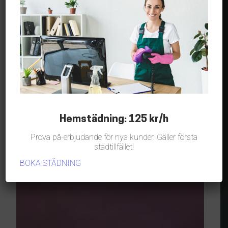
Hemstädning: 125 kr/h
Prova på-erbjudande för nya kunder. Gäller första
städtillfället!
BOKA STÄDNING