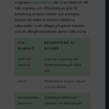
noggrann
trappstädning
där vi tar hand om allt
från sopning och våttorkning av golv till
avtorkning av lister, räcken och entréglas.
Genom att anlita en erfaren städfirma
säkerställer ni att slitaget på golven minskar
och att allergiframkallande damm hålls borta.
YTA /
BESKRIVNING AV
MOMENT
ÅTGÄRD
Entré och
Sopning, moppning och
trapphus
fläckborttagning på hårda
golv.
Hissar
Rengöring av speglar, väggar
och golvskenor.
Gemensamma
Städning av tvättstugor,
utrymmen
cykelrum och källargångar.