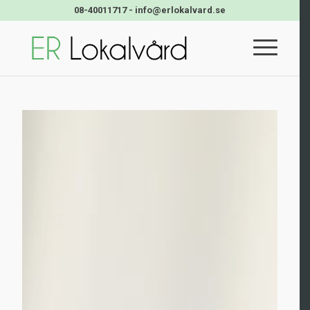
08-40011717
-
info@erlokalvard.se