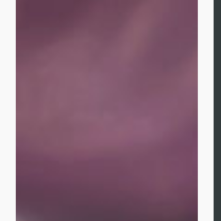
Hemstädning: 125 kr/h
Prova på-erbjudande för nya kunder. Gäller första
städtillfället!
BOKA STÄDNING