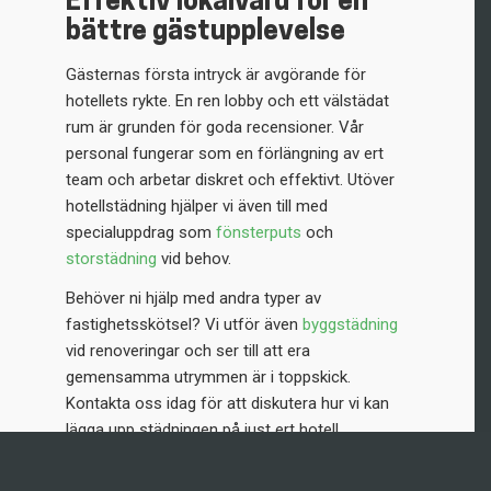
Effektiv lokalvård för en
bättre gästupplevelse
Gästernas första intryck är avgörande för
hotellets rykte. En ren lobby och ett välstädat
rum är grunden för goda recensioner. Vår
personal fungerar som en förlängning av ert
team och arbetar diskret och effektivt. Utöver
hotellstädning hjälper vi även till med
specialuppdrag som
fönsterputs
och
storstädning
vid behov.
Behöver ni hjälp med andra typer av
fastighetsskötsel? Vi utför även
byggstädning
vid renoveringar och ser till att era
gemensamma utrymmen är i toppskick.
Kontakta oss idag för att diskutera hur vi kan
lägga upp städningen på just ert hotell.
Kontakta oss för en kostnadsfri offert på