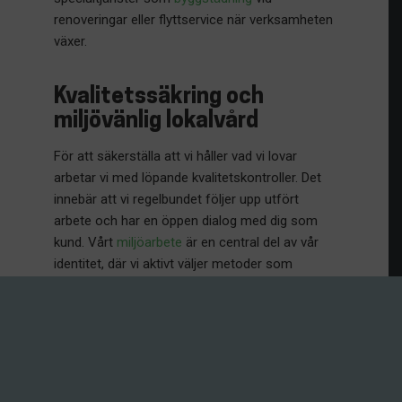
renoveringar eller flyttservice när verksamheten
växer.
Kvalitetssäkring och
miljövänlig lokalvård
För att säkerställa att vi håller vad vi lovar
arbetar vi med löpande kvalitetskontroller. Det
innebär att vi regelbundet följer upp utfört
arbete och har en öppen dialog med dig som
kund. Vårt
miljöarbete
är en central del av vår
identitet, där vi aktivt väljer metoder som
minskar kemikalieanvändning utan att
kompromissa med resultatet.
Vi är stolta över att vara en städfirma som tar
ansvar för både personalens arbetsvillkor och
den yttre miljön. När du väljer oss får du en