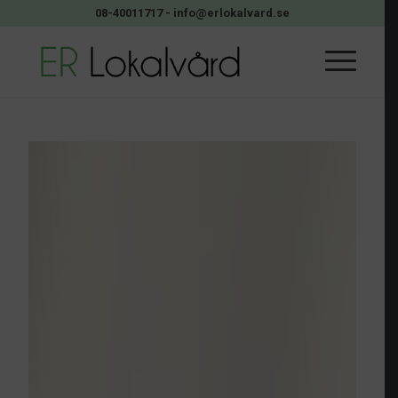
08-40011717
-
info@erlokalvard.se