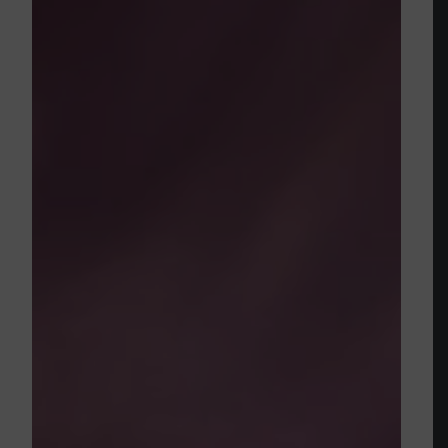
Hemstädning: 125 kr/h
Prova på-erbjudande för nya kunder. Gäller första
städtillfället!
BOKA STÄDNING